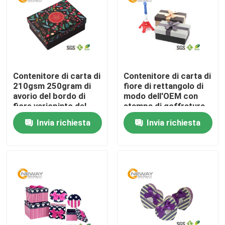
Giro della fabbrica
Controllo di qualità
Contenitore di carta di
Contenitore di carta di
210gsm 250gram di
fiore di rettangolo di
Contattici
avorio del bordo di
modo dell'OEM con
fiore variopinto del
stampa di goffratura
regalo con i chiari
Invia richiesta
Invia richiesta
Richieda una citazione
coperchi
Scatole d'imballaggio stampate
Scatole d'imballaggio di elettronica
Scatole d'imballaggio cosmetiche