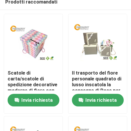
Prodotti raccomandati
Scatole di
Il trasporto del fiore
carta/scatole di
personale quadrato di
spedizione decorative
lusso inscatola la
moderne di fiore con
consegna di Rosa per
Casa
carta patinata per il
la celebrazione
Invia richiesta
Invia richiesta
partito
Prodotti
Circa noi