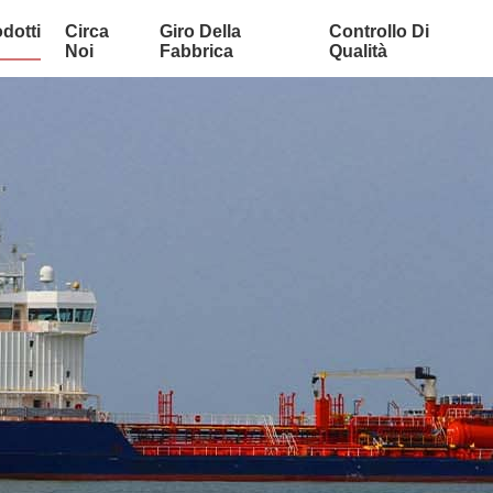
dotti
Circa
Giro Della
Controllo Di
Noi
Fabbrica
Qualità