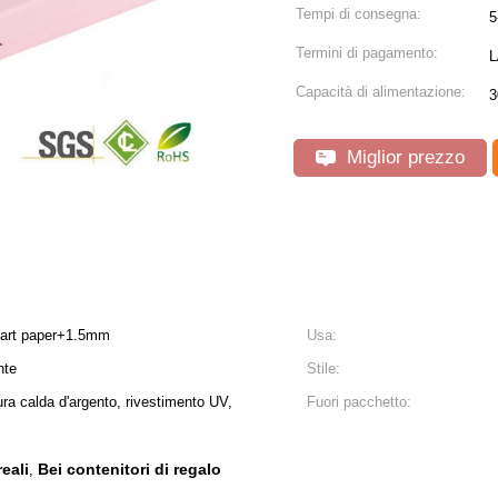
Tempi di consegna:
5
Termini di pagamento:
L
Capacità di alimentazione:
3
Miglior prezzo
57art paper+1.5mm
Usa:
nte
Stile:
ra calda d'argento, rivestimento UV,
Fuori pacchetto:
reali
Bei contenitori di regalo
,