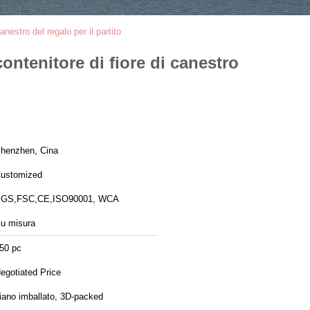
anestro del regalo per il partito
ontenitore di fiore di canestro
henzhen, Cina
ustomized
GS,FSC,CE,ISO90001, WCA
u misura
50 pc
egotiated Price
iano imballato, 3D-packed