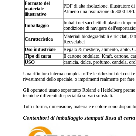
Formato del
PDF di alta risoluzione, illustratore 
materiale
Almeno una risoluzione di 3000 DPI.
illustrativo
Imballi nei sacchetti di plastica imper
Imballaggio
condizione di navigare dell'esportaz
Materiali biodegradabili e riciclati, f
Caratteristica
Recyclabel
Uso industriale
Regalo & mestiere, alimento, abito, C
Tipo di carta
Il cartone ondulato, Kraft, cartone, car
USO
camicia, dolce, profumo, candela, oro
Una rifinitura interna completa offre le riduzioni dei costi 
rivestimenti dello speciale, o imprimenti realmente per fare
Gli operatori usano soprattutto Roland e Heidelberg preme co
tecniche differenti di specialità su vari substrati.
Tutti i forma, dimensione, materiale e colore sono disponib
Contenitori di imballaggio stampati Rosa di carta d