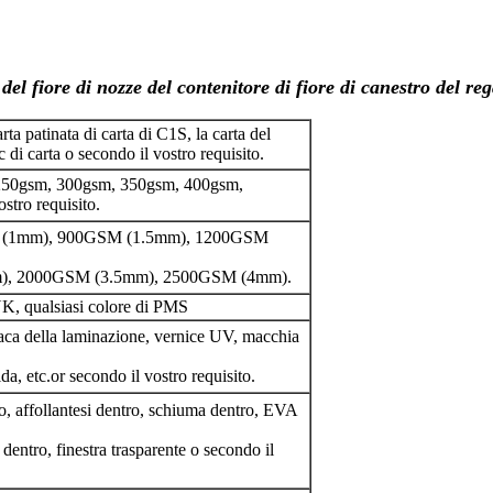
el fiore di nozze del contenitore di fiore di canestro del rega
arta patinata di carta di C1S, la carta del
cc di carta o secondo il vostro requisito.
250gsm, 300gsm, 350gsm, 400gsm,
ostro requisito.
GSM (1mm), 900GSM (1.5mm), 1200GSM
), 2000GSM (3.5mm), 2500GSM (4mm).
K, qualsiasi colore di PMS
paca della laminazione, vernice UV, macchia
a, etc.or secondo il vostro requisito.
o, affollantesi dentro, schiuma dentro, EVA
 dentro, finestra trasparente o secondo il