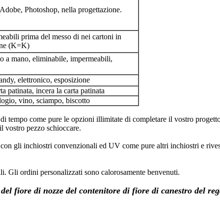
di Adobe, Photoshop, nella progettazione.
meabili prima del messo di nei cartoni in
ione (K=K)
atto a mano, eliminabile, impermeabili,
andy, elettronico, esposizione
ta patinata, incera la carta patinata
logio, vino, sciampo, biscotto
e di tempo come pure le opzioni illimitate di completare il vostro progetto
 il vostro pezzo schioccare.
n gli inchiostri convenzionali ed UV come pure altri inchiostri e rivestim
ili. Gli ordini personalizzati sono calorosamente benvenuti.
el fiore di nozze del contenitore di fiore di canestro del rega