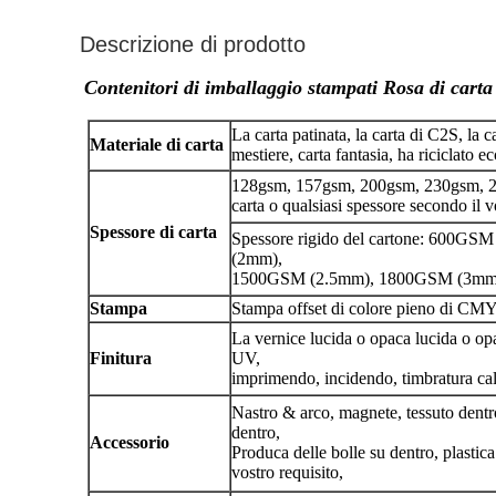
Descrizione di prodotto
Contenitori di imballaggio stampati Rosa di carta d
La carta patinata, la carta di C2S, la c
Materiale di carta
mestiere, carta fantasia, ha riciclato e
128gsm, 157gsm, 200gsm, 230gsm, 
carta o qualsiasi spessore secondo il v
Spessore di carta
Spessore rigido del cartone: 600
(2mm),
1500GSM (2.5mm), 1800GSM (3mm
Stampa
Stampa offset di colore pieno di CMY
La vernice lucida o opaca lucida o o
Finitura
UV,
imprimendo, incidendo, timbratura cald
Nastro & arco, magnete, tessuto dentr
dentro,
Accessorio
Produca delle bolle su dentro, plastica
vostro requisito,