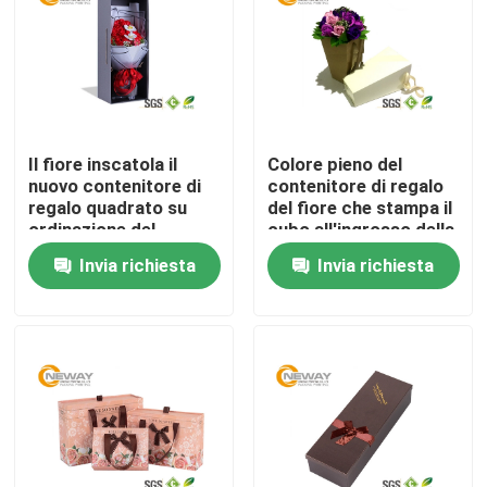
Giro della fabbrica
Controllo di qualità
Il fiore inscatola il
Colore pieno del
nuovo contenitore di
contenitore di regalo
Contattici
regalo quadrato su
del fiore che stampa il
ordinazione del
cubo all'ingrosso della
coperchio di
carta del fiore di
Invia richiesta
Invia richiesta
Richieda una citazione
progettazione e del
Fackaging
fiore della base
Scatole d'imballaggio stampate
Scatole d'imballaggio di elettronica
Scatole d'imballaggio cosmetiche