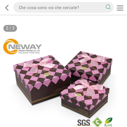
2
/
3