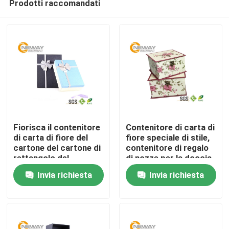
Prodotti raccomandati
Fiorisca il contenitore
Contenitore di carta di
di carta di fiore del
fiore speciale di stile,
cartone del cartone di
contenitore di regalo
rettangolo del
di nozze per la doccia
Casa
contenitore di regalo
di bambino o nuziale
Invia richiesta
Invia richiesta
con la laminazione
Matt/lucida
Prodotti
Circa noi